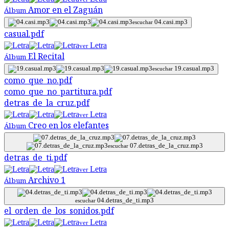
Amor en el Zaguán
Álbum
04.casi.mp3
escuchar
casual.pdf
Letra
ver
El Recital
Álbum
19.casual.mp3
escuchar
como_que_no.pdf
como_que_no_partitura.pdf
detras_de_la_cruz.pdf
Letra
ver
Creo en los elefantes
Álbum
07.detras_de_la_cruz.mp3
escuchar
detras_de_ti.pdf
Letra
ver
Archivo 1
Álbum
04.detras_de_ti.mp3
escuchar
el_orden_de_los_sonidos.pdf
Letra
ver