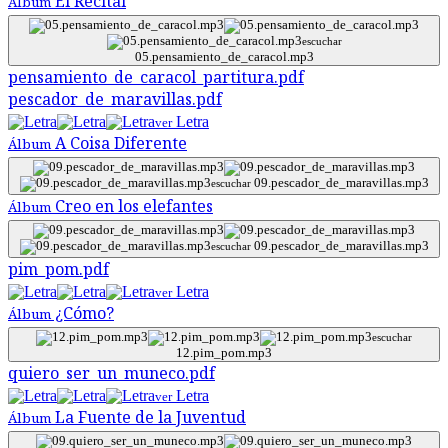
El Recital
Álbum
escuchar
05.pensamiento_de_caracol.mp3
pensamiento_de_caracol_partitura.pdf
pescador_de_maravillas.pdf
Letra
ver
A Coisa Diferente
Álbum
09.pescador_de_maravillas.mp3
escuchar
Creo en los elefantes
Álbum
09.pescador_de_maravillas.mp3
escuchar
pim_pom.pdf
Letra
ver
¿Cómo?
Álbum
escuchar
12.pim_pom.mp3
quiero_ser_un_muneco.pdf
Letra
ver
La Fuente de la Juventud
Álbum