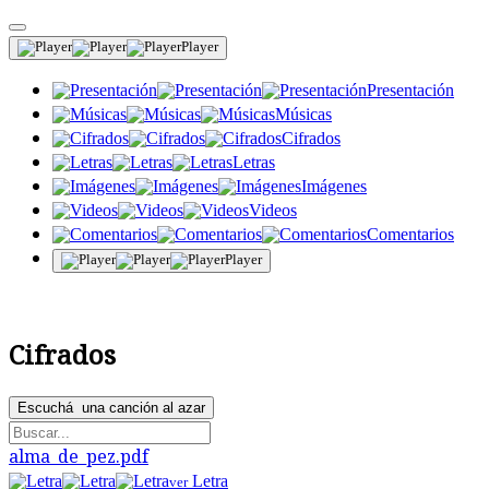
Player
Presentación
Músicas
Cifrados
Letras
Imágenes
Videos
Comentarios
Player
Cifrados
Escuchá
una canción al azar
alma_de_pez.pdf
Letra
ver