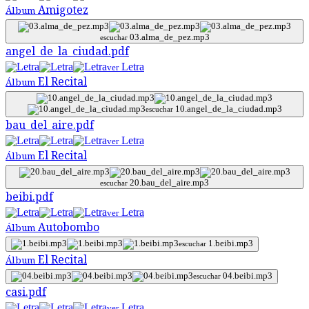
Amigotez
Álbum
03.alma_de_pez.mp3
escuchar
angel_de_la_ciudad.pdf
Letra
ver
El Recital
Álbum
10.angel_de_la_ciudad.mp3
escuchar
bau_del_aire.pdf
Letra
ver
El Recital
Álbum
20.bau_del_aire.mp3
escuchar
beibi.pdf
Letra
ver
Autobombo
Álbum
1.beibi.mp3
escuchar
El Recital
Álbum
04.beibi.mp3
escuchar
casi.pdf
Letra
ver