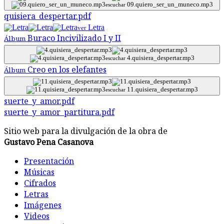
09.quiero_ser_un_muneco.mp3
escuchar
quisiera_despertar.pdf
Letra
ver
Buraco Incivilizado I y II
Álbum
4.quisiera_despertar.mp3
escuchar
Creo en los elefantes
Álbum
11.quisiera_despertar.mp3
escuchar
suerte_y_amor.pdf
suerte_y_amor_partitura.pdf
Sitio web para la divulgación de la obra de
Gustavo Pena Casanova
Presentación
Músicas
Cifrados
Letras
Imágenes
Videos